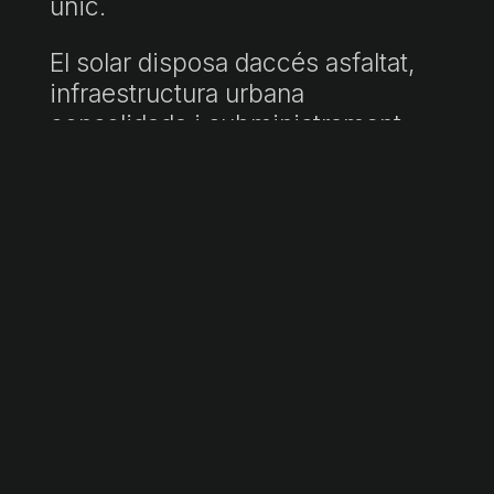
únic.
El solar disposa daccés asfaltat,
infraestructura urbana
consolidada i subministrament
daigua i electricitat a peu de
parcel·la. Envoltat de natura i amb
baixa densitat de construcció,
Son Gual II és una zona ideal per
als que busquen privadesa sense
renunciar a la comoditat d'estar a
pocs minuts de Palma i de
l'aeroport.
Una inversió tant per a promotors
com per als que volen construir a
una de les millors zones