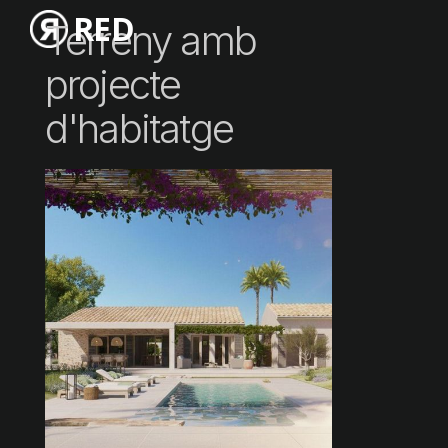
RED
Terreny amb
projecte
d'habitatge