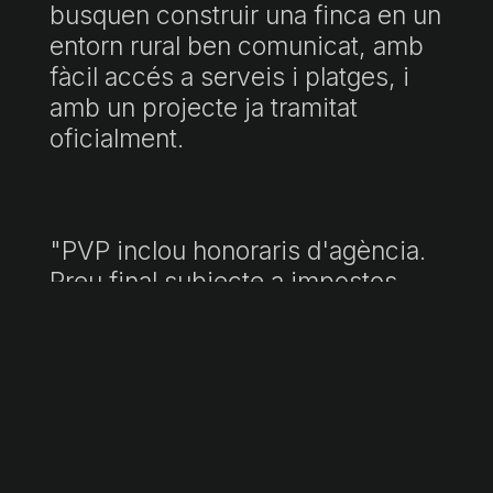
busquen construir una finca en un
entorn rural ben comunicat, amb
fàcil accés a serveis i platges, i
amb un projecte ja tramitat
oficialment.
"PVP inclou honoraris d'agència.
Preu final subjecte a impostos
(ITP/IVA/AJD) i despeses de
notaria i registre, no incloses.
Document informatiu no
contractual conforme a la Llei
10/2025."
Fitxa informativa a disposició del