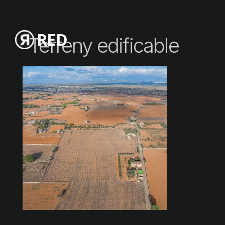
RED
Terreny edificable