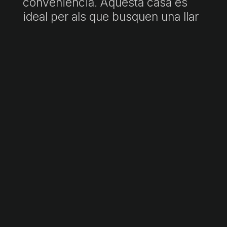
conveniència. Aquesta casa és
ideal per als que busquen una llar
en una ubicació privilegiada, a
prop de la platja i amb totes les
comoditats necessàries per a una
vida confortable i relaxada.
"PVP inclou honoraris d'agència. Preu final subjecte a impostos
(ITP/IVA/AJD) i despeses de notaria i registre, no incloses. Document
informatiu no contractual conforme a la Llei 10/2025."
Fitxa informativa a disposició del consumidor:
https://www.atib.es/Default.aspx?lang=es
Demana més informació →