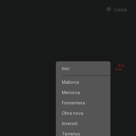
Català
Inici
Mallorca
Menorca
Formentera
Obra nova
Inversió
Terrenys