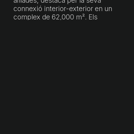
aïllades, destaca per la seva
connexió interior-exterior en un
complex de 62,000 m². Els
habitatges s' integren
perfectament en l' entorn
mediterrani, amb jardí, porxo i
terrassa en cadascuna. La
possibilitat d' afegir una piscina
privada i amplis finestrals que
connecten amb terrasses i salons
maximitzen l' espai i la llum.
Amb 2, 3 i 4 dormitoris, aquests
habitatges són ideals per a
famílies, parelles o com a lloc de
vacances i teletreball. Cuines
equipades, banys complets i