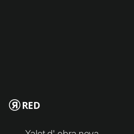
RED
Xalet d' obra nova