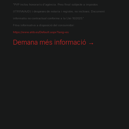
"PVP inclou honoraris d'agència. Preu final subjecte a impostos
(ITP/IVA/AJD) i despeses de notaria i registre, no incloses. Document
informatiu no contractual conforme a la Llei 10/2025."
Fitxa informativa a disposició del consumidor:
https://www.atib.es/Default.aspx?lang=es
Demana més informació →