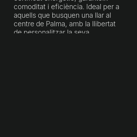
comoditat i eficiència. Ideal per a
aquells que busquen una llar al
centre de Palma, amb la llibertat
de personalitzar la seva
distribució segons les seves
preferències.
"PVP inclou honoraris d'agència. Preu final subjecte a impostos
(ITP/IVA/AJD) i despeses de notaria i registre, no incloses. Document
informatiu no contractual conforme a la Llei 10/2025."
Fitxa informativa a disposició del consumidor:
https://www.atib.es/Default.aspx?lang=es
Demana més informació →