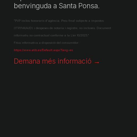
benvinguda a Santa Ponsa.
"PVP inclou honoraris d'agència. Preu final subjecte a impostos
(ITP/IVA/AJD) i despeses de notaria i registre, no incloses. Document
informatiu no contractual conforme a la Llei 10/2025."
Fitxa informativa a disposició del consumidor:
https://www.atib.es/Default.aspx?lang=es
Demana més informació →