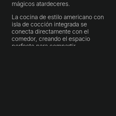
mágicos atardeceres.
La cocina de estilo americano con
isla de cocción integrada se
conecta directamente con el
comedor, creando el espacio
perfecto para compartir
momentos con familiares y
amigos. El comedor está equipado
con una elegante chimenea de
gas, que ofrece calidez y belleza
sin el inconveniente del humo.
La propiedad cuenta con 4
amplios dormitorios dobles en la
tercera planta y una estancia