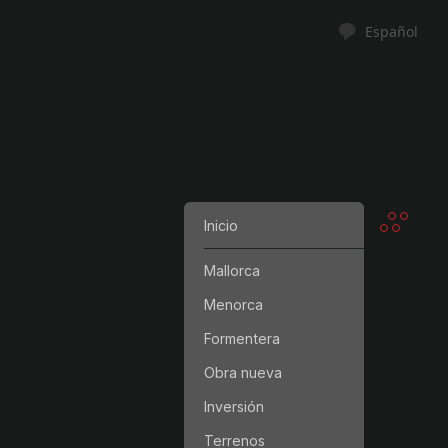
Español
Inicio
Mallorca
Menorca
Formentera
Obra nueva
Inversión
Terrenos