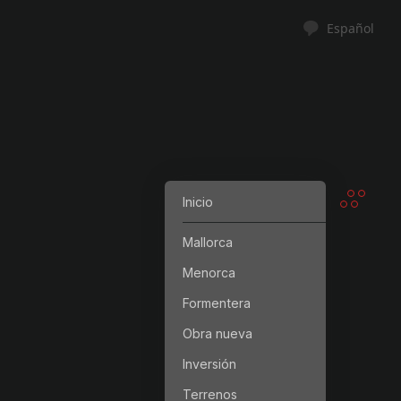
Español
Inicio
Mallorca
Menorca
Formentera
Obra nueva
Inversión
Terrenos