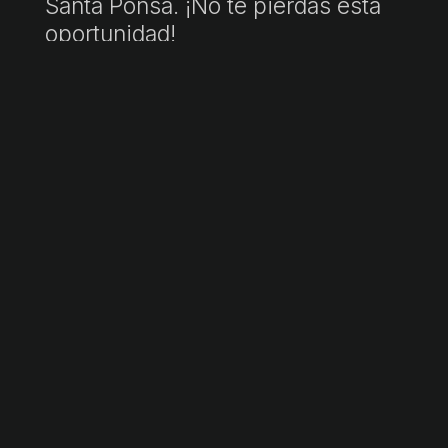
Santa Ponsa. ¡No te pierdas esta
oportunidad!
"P.V.P. incluye honorarios de agencia. Precio final sujeto a impuestos
(ITP/IVA/AJD) y gastos de notaría y registro, no incluidos. Documento
informativo no contractual conforme a Ley 10/2025."
Ficha informativa a disposición del consumidor:
https://www.atib.es/Default.aspx?lang=es
Solicita más información →