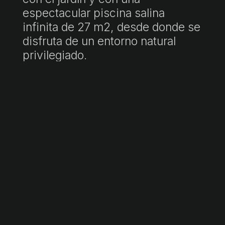
espectacular piscina salina
infinita de 27 m2, desde donde se
disfruta de un entorno natural
privilegiado.
La propiedad incluye un garaje
descubierto con capacidad para
dos coches y está equipada con
aire acondicionado centralizado,
calefacción por suelo radiante,
acristalamiento Climalit, sistema
de domótica y alarma.
"P.V.P. incluye honorarios de agencia. Precio final sujeto a impuestos
(ITP/IVA/AJD) y gastos de notaría y registro, no incluidos. Documento
informativo no contractual conforme a Ley 10/2025."