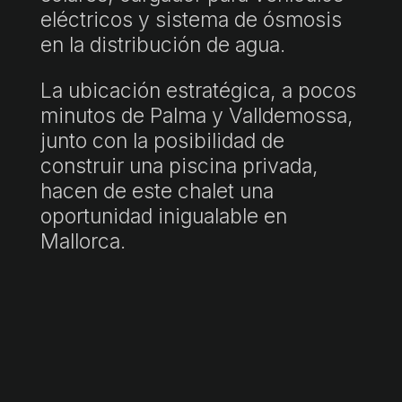
eléctricos y sistema de ósmosis
en la distribución de agua.
La ubicación estratégica, a pocos
minutos de Palma y Valldemossa,
junto con la posibilidad de
construir una piscina privada,
hacen de este chalet una
oportunidad inigualable en
Mallorca.
"P.V.P. incluye honorarios de agencia. Precio final sujeto a impuestos
(ITP/IVA/AJD) y gastos de notaría y registro, no incluidos. Documento
informativo no contractual conforme a Ley 10/2025."
Ficha informativa a disposición del consumidor: