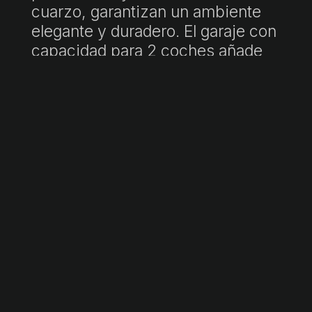
cuarzo, garantizan un ambiente
elegante y duradero. El garaje con
capacidad para 2 coches añade
practicidad.
Esta propiedad, en fase de
construcción con inicio
programado para julio de 2022 y
finalización prevista para julio de
2024.
"P.V.P. incluye honorarios de agencia. Precio final sujeto a impuestos
(ITP/IVA/AJD) y gastos de notaría y registro, no incluidos. Documento
informativo no contractual conforme a Ley 10/2025."
Ficha informativa a disposición del consumidor:
https://www.atib.es/Default.aspx?lang=es
Solicita más información →