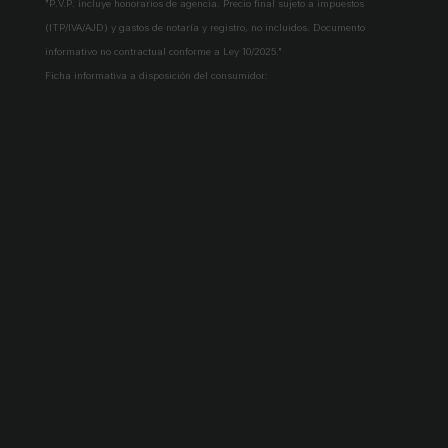
"P.V.P. incluye honorarios de agencia. Precio final sujeto a impuestos
(ITP/IVA/AJD) y gastos de notaría y registro, no incluidos. Documento
informativo no contractual conforme a Ley 10/2025."
Ficha informativa a disposición del consumidor:
https://www.atib.es/Default.aspx?lang=es
Solicita más información →