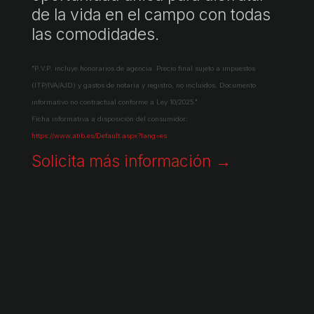
de la vida en el campo con todas
las comodidades.
"P.V.P. incluye honorarios de agencia. Precio final sujeto a impuestos
(ITP/IVA/AJD) y gastos de notaría y registro, no incluidos. Documento
informativo no contractual conforme a Ley 10/2025."
Ficha informativa a disposición del consumidor:
https://www.atib.es/Default.aspx?lang=es
Solicita más información →