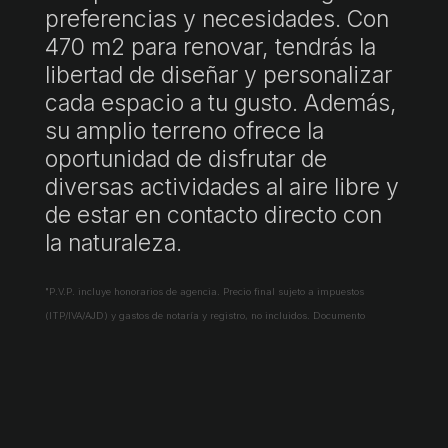
preferencias y necesidades. Con
470 m2 para renovar, tendrás la
libertad de diseñar y personalizar
cada espacio a tu gusto. Además,
su amplio terreno ofrece la
oportunidad de disfrutar de
diversas actividades al aire libre y
de estar en contacto directo con
la naturaleza.
"P.V.P. incluye honorarios de agencia. Precio final sujeto a impuestos
(ITP/IVA/AJD) y gastos de notaría y registro, no incluidos. Documento
informativo no contractual conforme a Ley 10/2025."
Ficha informativa a disposición del consumidor:
https://www.atib.es/Default.aspx?lang=es
Solicita más información →