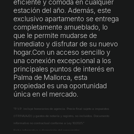
eficiente y cómoda en cualquier
estación del año. Además, este
exclusivo apartamento se entrega
completamente amueblado, lo
que le permite mudarse de
inmediato y disfrutar de su nuevo
hogar.Con un acceso sencillo y
una conexión excepcional a los
principales puntos de interés en
Palma de Mallorca, esta
propiedad es una oportunidad
única en el mercado.
"P.V.P. incluye honorarios de agencia. Precio final sujeto a impuestos
(ITP/IVA/AJD) y gastos de notaría y registro, no incluidos. Documento
informativo no contractual conforme a Ley 10/2025."
Ficha informativa a disposición del consumidor: