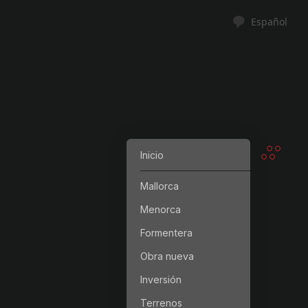
Español
Inicio
Mallorca
Menorca
Formentera
Obra nueva
Inversión
Terrenos