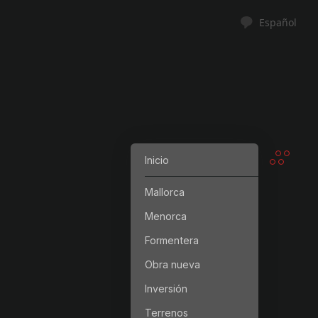
Español
Inicio
Mallorca
Menorca
Formentera
Obra nueva
Inversión
Terrenos