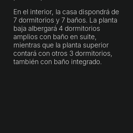
En el interior, la casa dispondrá de
7 dormitorios y 7 baños. La planta
baja albergará 4 dormitorios
amplios con baño en suite,
mientras que la planta superior
contará con otros 3 dormitorios,
también con baño integrado.
Los acabados incluirán muros de
piedra natural mallorquina,
detalles en acero corten, madera
de roble natural y tonos blancos
cálidos.
En el exterior, la propiedad