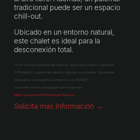
tradicional puede ser un espacio
chill-out.
Ubicado en un entorno natural,
este chalet es ideal para la
desconexión total.
"P.V.P. incluye honorarios de agencia. Precio final sujeto a impuestos
(ITP/IVA/AJD) y gastos de notaría y registro, no incluidos. Documento
informativo no contractual conforme a Ley 10/2025."
Ficha informativa a disposición del consumidor:
https://www.atib.es/Default.aspx?lang=es
Solicita más información →