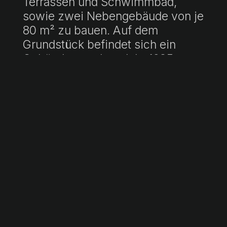
Terrassen und Schwimmbad,
sowie zwei Nebengebäude von je
80 m² zu bauen. Auf dem
Grundstück befindet sich ein
Gebäude aus dem Jahr 1985 von
223 m², allerdings in schlechtem
Zustand, das sich auf eine
Wohnung mit Wohnzimmer,
Kamin, rustikaler Küche, Bad und
zwei Schlafzimmern sowie 142
m² Lager und Garage verteilt. Es
gibt auch die Möglichkeit, einen
Brunnen zu haben.
Obwohl das Grundstück nicht
über einen Brunnen verfügt,
befindet es sich in einem Gebiet