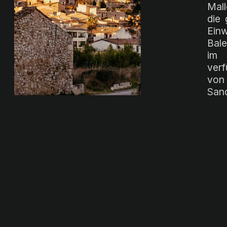
Mall
die 
Ein
Bale
im 
verf
von
San