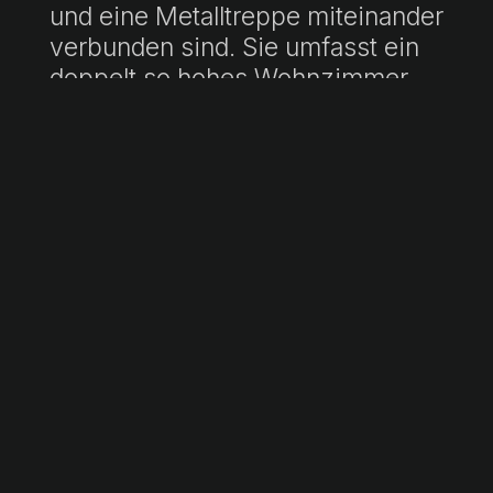
und eine Metalltreppe miteinander
verbunden sind. Sie umfasst ein
doppelt so hohes Wohnzimmer
mit Panoramafenstern, eine
geometrisch gestaltete Küche aus
Edelstahl und eine Master-Suite
mit unverbautem Meerblick. Die
vorherrschenden Materialien sind
Sichtbeton, dunkle Metalle und
polierte Oberflächen.
Zu den Highlights zählen das
minimalistische Design, die
hochwertige Ausstattung, die
integrierte Klimaanlage sowie
eine architektonische Gestaltung,