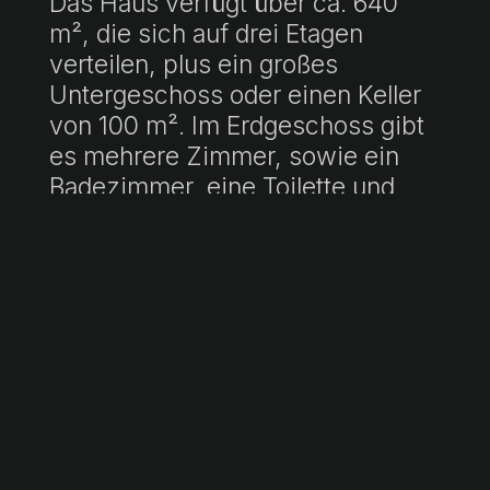
Das Haus verfügt über ca. 640
m², die sich auf drei Etagen
verteilen, plus ein großes
Untergeschoss oder einen Keller
von 100 m². Im Erdgeschoss gibt
es mehrere Zimmer, sowie ein
Badezimmer, eine Toilette und
einen Hof mit Zisterne. Im ersten
Stock gibt es vier große Zimmer,
alle mit Fenstern, und ein
Wohnzimmer. Das Obergeschoss
beherbergt einen großen, offenen
Raum, der renoviert werden muss
und auf eine Terrasse mit Zugang
zu einem Solarium mit freiem
Blick auf das Dorf und die Kirche