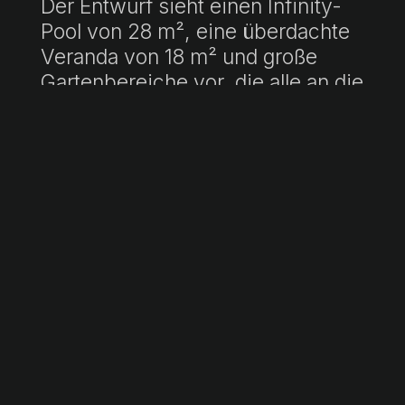
Der Entwurf sieht einen Infinity-
Pool von 28 m², eine überdachte
Veranda von 18 m² und große
Gartenbereiche vor, die alle an die
Vorlieben des Käufers angepasst
werden können.
Geplante Aufteilung:-
Erdgeschoss (102 m² bebaut):
Wohn-Esszimmer mit offener
Küche und direktem Ausgang in
den Garten, komplettes
Badezimmer und Garage mit Platz
für ein Fahrzeug.- Erster Stock (87
m² gebaut): Drei
Doppelschlafzimmer, darunter ein