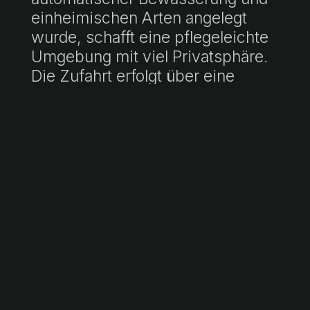
einheimischen Arten angelegt
wurde, schafft eine pflegeleichte
Umgebung mit viel Privatsphäre.
Die Zufahrt erfolgt über eine
private Auffahrt; die
Doppelgarage ist direkt mit dem
Haus verbunden.
Im Erdgeschoss befinden sich
zwei Wohnzimmer mit Kaminen -
einer mit Holzfeuerung, einer mit
Gas -, ein integriertes Esszimmer
und eine Küche mit zentraler Insel
und Zugang zur Terrasse. Es gibt
auch zwei Schlafzimmer (eines
en suite), eine Waschküche und