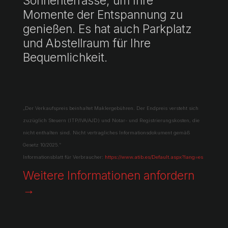
Sonnenterrasse, um Ihre
Momente der Entspannung zu
genießen. Es hat auch Parkplatz
und Abstellraum für Ihre
Bequemlichkeit.
„Der Verkaufspreis beinhaltet Maklergebühren. Der Endpreis versteht sich
zuzüglich Steuern (ITP/IVA/AJD) und Notar- und Registrierungskosten, die
nicht enthalten sind. Nicht vertragliches Informationsdokument gemäß
Gesetz 10/2025.“
Informationsblatt für Verbraucher:
https://www.atib.es/Default.aspx?lang=es
Weitere Informationen anfordern
→