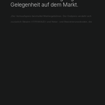
Gelegenheit auf dem Markt.
„Der Verkaufspreis beinhaltet Maklergebühren. Der Endpreis versteht sich
zuzüglich Steuern (ITP/IVA/AJD) und Notar- und Registrierungskosten, die
nicht enthalten sind. Nicht vertragliches Informationsdokument gemäß
Gesetz 10/2025.“
Informationsblatt für Verbraucher:
https://www.atib.es/Default.aspx?lang=es
Weitere Informationen anfordern
→