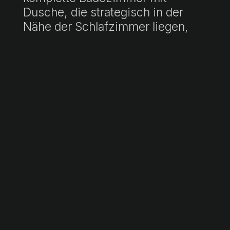
Dusche, die strategisch in der
Nähe der Schlafzimmer liegen,
um den Komfort zu erhöhen.
Genießen Sie ein erfülltes Leben
in dieser charmanten Wohnung, in
der an jedes Detail gedacht
wurde, um Ihnen das Zuhause zu
bieten, das Sie verdienen. Wenn
Sie weitere Informationen über
diese Immobilie in Plaza
Quadrado wünschen, zögern Sie
nicht, uns zu kontaktieren oder
füllen Sie unser Formular aus, Ihr
neues Zuhause wartet auf Sie!
„Der Verkaufspreis beinhaltet Maklergebühren. Der Endpreis versteht sich