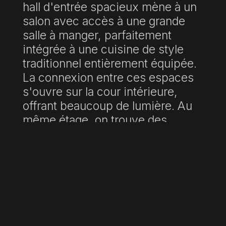
hall d'entrée spacieux mène à un
salon avec accès à une grande
salle à manger, parfaitement
intégrée à une cuisine de style
traditionnel entièrement équipée.
La connexion entre ces espaces
s'ouvre sur la cour intérieure,
offrant beaucoup de lumière. Au
même étage, on trouve des
toilettes pour les invités, une
buanderie séparée et un garage
voûté exclusif pouvant accueillir
plusieurs véhicules.
Le premier étage dispose d'un
espace ouvert qui combine un