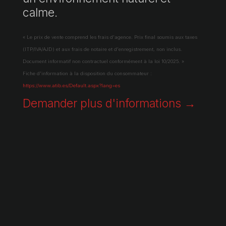
calme.
« Le prix de vente comprend les frais d'agence. Prix final soumis aux taxes
(ITP/IVA/AJD) et aux frais de notaire et d'enregistrement, non inclus.
Document informatif non contractuel conformément à la loi 10/2025. »
Fiche d'information à la disposition du consommateur :
https://www.atib.es/Default.aspx?lang=es
Demander plus d'informations →