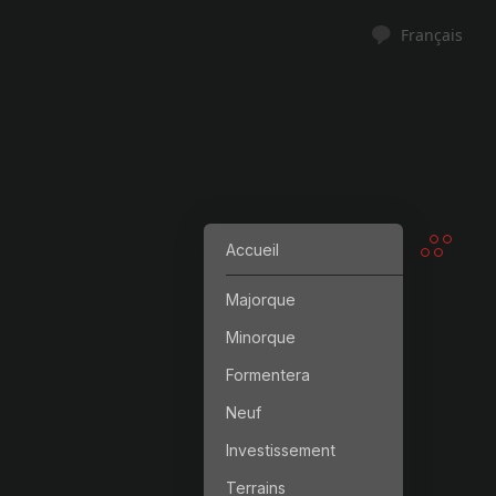
Français
Accueil
Majorque
Minorque
Formentera
Neuf
Investissement
Terrains