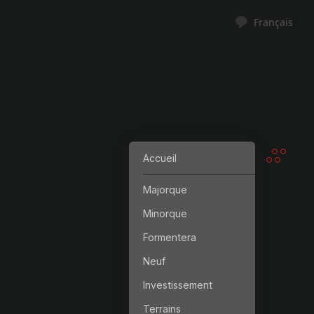
Français
Accueil
Majorque
Minorque
Formentera
Neuf
Investissement
Terrains