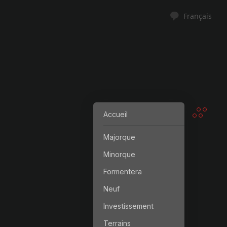
Français
Accueil
Majorque
Minorque
Formentera
Neuf
Investissement
Terrains