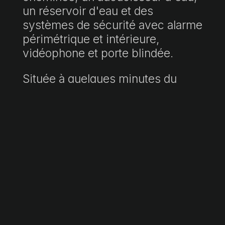
un réservoir d'eau et des
systèmes de sécurité avec alarme
périmétrique et intérieure,
vidéophone et porte blindée.
Située à quelques minutes du
centre de Santanyí, elle est idéale
à la fois comme résidence privée
et pour ceux qui souhaitent
développer une activité agricole
dans un environnement calme.
« Le prix de vente comprend les frais d'agence. Prix final soumis aux taxes
(ITP/IVA/AJD) et aux frais de notaire et d'enregistrement, non inclus.
Document informatif non contractuel conformément à la loi 10/2025. »