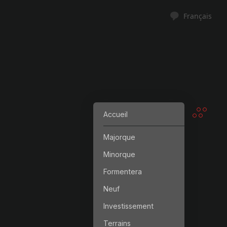
Français
Accueil
Majorque
Minorque
Formentera
Neuf
Investissement
Terrains