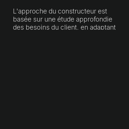
L'approche du constructeur est
basée sur une étude approfondie
des besoins du client, en adaptant
chaque détail au budget et en
veillant à ce que le résultat final
réponde aux attentes les plus
élevées en matière de qualité et
de design. Grâce à des
spécialistes de l'aménagement
intérieur et de la technologie 3D,
le projet offre une vision claire de
l'aspect de la maison avant le
début des travaux, ce qui permet
à chaque client de personnaliser
sa maison en fonction de ses